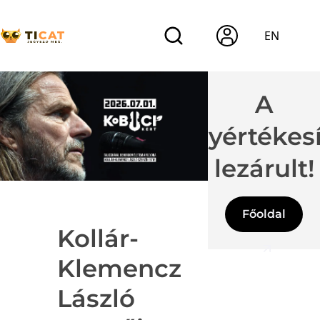
EN
A
jegyértékes
lezárult!
Főoldal
Kollár-
Klemencz
László