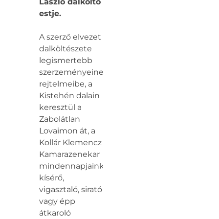
László dalköltő
estje.
A szerző elvezet
dalköltészete
legismertebb
szerzeményeinek
rejtelmeibe, a
Kistehén dalain
keresztül a
Zabolátlan
Lovaimon át, a
Kollár Klemencz
Kamarazenekar
mindennapjainkat
kísérő,
vigasztaló, sirató
vagy épp
átkaroló