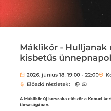
Máklikőr - Hulljanak
kisbetűs ünnepnapo
2026. június 18. 19:00 - 22:00
K
Előadó részletek:
A Máklikőr új korszaka először a Kobuci ke
társaságában.