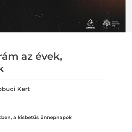
 rám az évek,
k
obuci Kert
rtben, a kisbetűs ünnepnapok