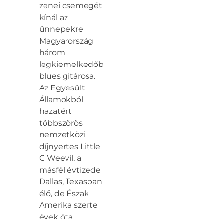
zenei csemegét
kínál az
ünnepekre
Magyarország
három
legkiemelkedőbb
blues gitárosa.
Az Egyesült
Államokból
hazatért
többszörös
nemzetközi
díjnyertes Little
G Weevil, a
másfél évtizede
Dallas, Texasban
élő, de Észak
Amerika szerte
évek óta