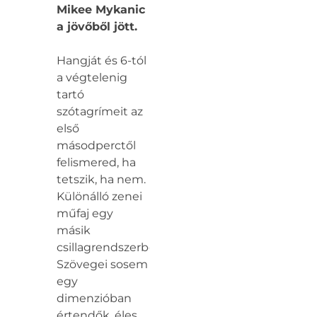
Mikee Mykanic
a jövőből jött.
Hangját és 6-tól
a végtelenig
tartó
szótagrímeit az
első
másodperctől
felismered, ha
tetszik, ha nem.
Különálló zenei
műfaj egy
másik
csillagrendszerből.
Szövegei sosem
egy
dimenzióban
értendők, éles,