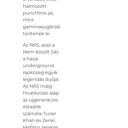
halmozott
punchline-jai,
mint
gammasugárzás
terítenek le.
Az NKS, azaz a
Nem Közölt Sáv
a hazai
underground
rapközeg egyik
legendás duója.
Az NKS máig
hivatkozási alap
az újgenerációs
előadók
számára: Turan
Khan és Zenki
Mefisto zenéire,