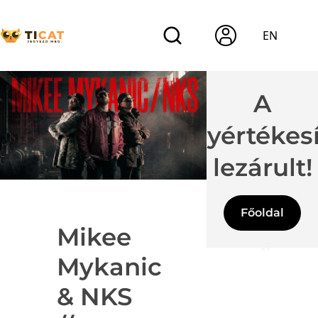
EN
A
jegyértékes
lezárult!
Főoldal
Mikee
Mykanic
& NKS